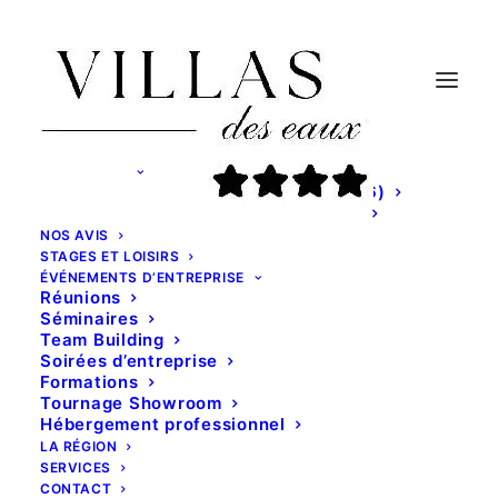
NOS VILLAS
Villa des Eaux Claires – Puymoyen (16)
Villa des Eaux Douces – Marsac (16)
NOS AVIS
STAGES ET LOISIRS
ÉVÉNEMENTS D’ENTREPRISE
Réunions
Séminaires
Team Building
Soirées d’entreprise
Formations
Tournage Showroom
Hébergement professionnel
LA RÉGION
SERVICES
CONTACT