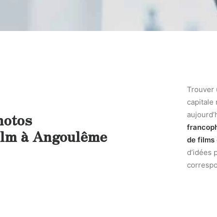
Trouver
capitale
hotos
aujourd’
francop
ilm à Angoulême
de films
d’idées 
correspo