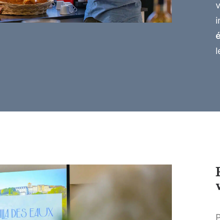
v
i
l
P