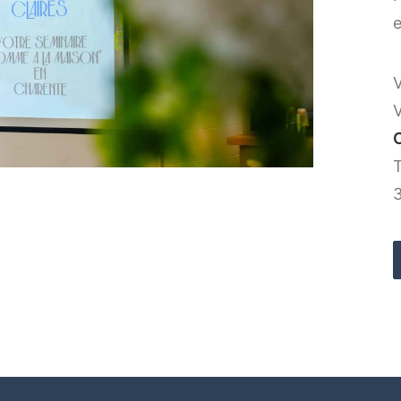
e
V
V
T