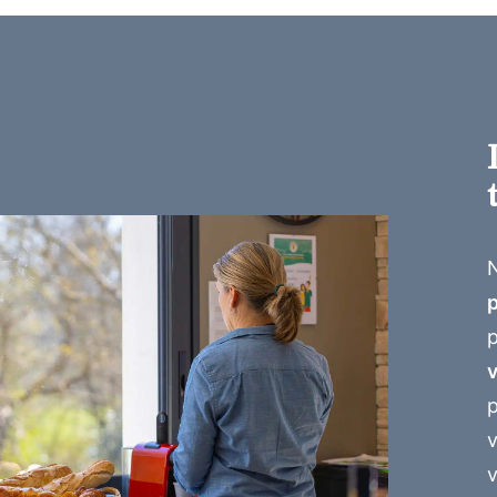
p
v
v