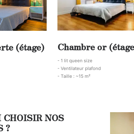
Chambre or (étage
rte (étage)
- 1 lit queen size
- Ventilateur plafond
- Taille : ~15 m²
 CHOISIR NOS
 ?